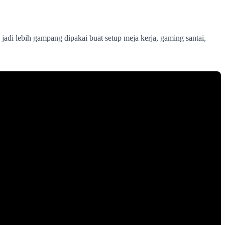
jadi lebih gampang dipakai buat setup meja kerja, gaming santai,