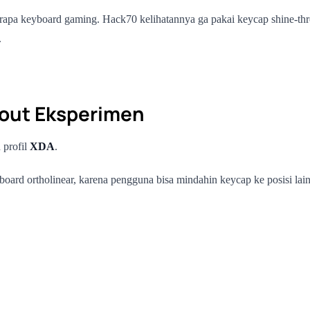
erapa keyboard gaming. Hack70 kelihatannya ga pakai keycap shine-t
.
yout Eksperimen
 profil
XDA
.
ard ortholinear, karena pengguna bisa mindahin keycap ke posisi lain t