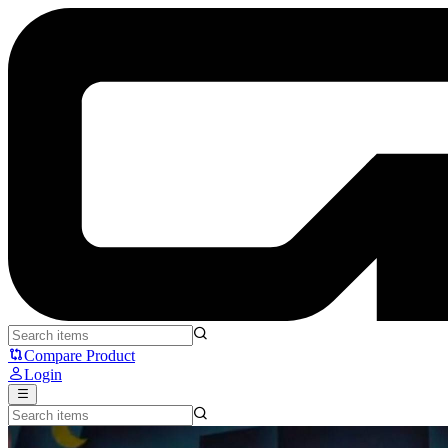
Epomaker Hack70: Keyboard Ortholinear Buat yang Pengen Coba L
Compare Product
Login