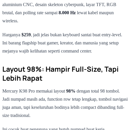
aluminium CNC, desain skeleton cyberpunk, layar TFT, RGB
brutal, dan polling rate sampai
8.000 Hz
lewat kabel maupun
wireless.
Harganya
$259
, jadi jelas bukan keyboard santai buat entry-level.
Ini barang flagship buat gamer, kreator, dan manusia yang setup
mejanya wajib kelihatan seperti command center.
Layout 98%: Hampir Full-Size, Tapi
Lebih Rapat
Mercury K98 Pro memakai layout
98%
dengan total 98 tombol.
Jadi numpad masih ada, function row tetap lengkap, tombol navigasi
juga aman, tapi keseluruhan bodinya lebih compact dibanding full-
size tradisional.
Ini cocok buat pengguna yang butuh numpad buat kerja,