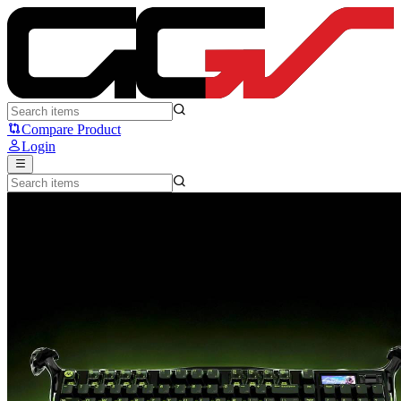
GravaStar Mercury K98 Pro: Keyboard 98% yang Bergaya Cyberpu
Compare Product
Login