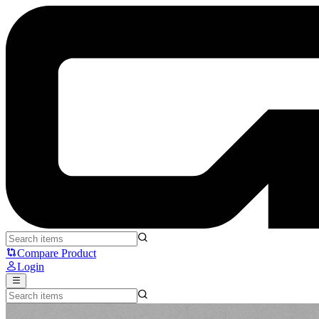
KeyBoy Advance: Keyboard Meka yang Gayanya Kayak Gameboy 
Compare Product
Login