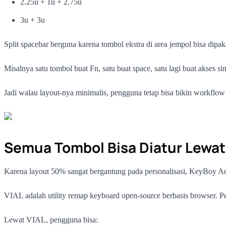
2.25u + 1u + 2.75u
3u + 3u
Split spacebar berguna karena tombol ekstra di area jempol bisa dipaka
Misalnya satu tombol buat Fn, satu buat space, satu lagi buat akses s
Jadi walau layout-nya minimalis, pengguna tetap bisa bikin workflow 
Semua Tombol Bisa Diatur Lewat
Karena layout 50% sangat bergantung pada personalisasi, KeyBoy
VIAL adalah utility remap keyboard open-source berbasis browser. Pe
Lewat VIAL, pengguna bisa: