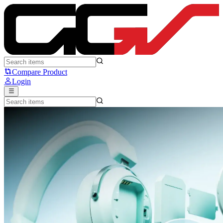
Rapoo VE3: Headset Murah tapi Baterenya Hotswapable | Good Ga
Compare Product
Login