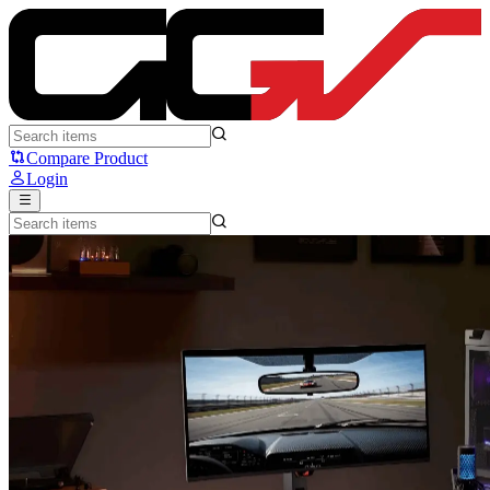
ROG Rilis Dua Monitor Gaming: OLED Ultrawide dan Layar Mini 
Compare Product
Login