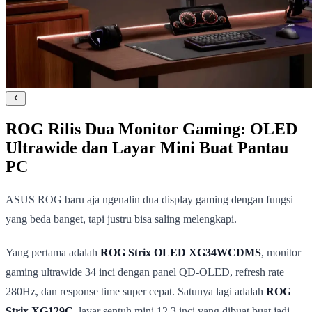
ROG Rilis Dua Monitor Gaming: OLED
Ultrawide dan Layar Mini Buat Pantau
PC
ASUS ROG baru aja ngenalin dua display gaming dengan fungsi
yang beda banget, tapi justru bisa saling melengkapi.
Yang pertama adalah
ROG Strix OLED XG34WCDMS
, monitor
gaming ultrawide 34 inci dengan panel QD-OLED, refresh rate
280Hz, dan response time super cepat. Satunya lagi adalah
ROG
Strix XG129C
, layar sentuh mini 12,3 inci yang dibuat buat jadi