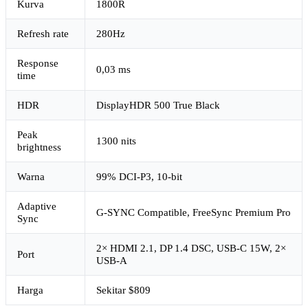
Kurva
1800R
Refresh rate
280Hz
Response
0,03 ms
time
HDR
DisplayHDR 500 True Black
Peak
1300 nits
brightness
Warna
99% DCI-P3, 10-bit
Adaptive
G-SYNC Compatible, FreeSync Premium Pro
Sync
2× HDMI 2.1, DP 1.4 DSC, USB-C 15W, 2×
Port
USB-A
Harga
Sekitar $809