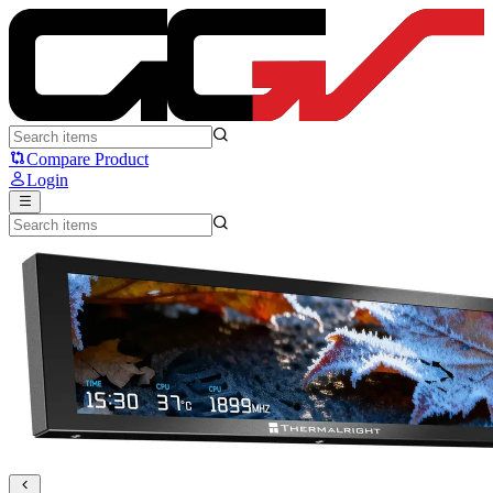
Thermalright Trofeo Vision 9.16: LCD Buat Bikin Build PC Makin
Compare Product
Login