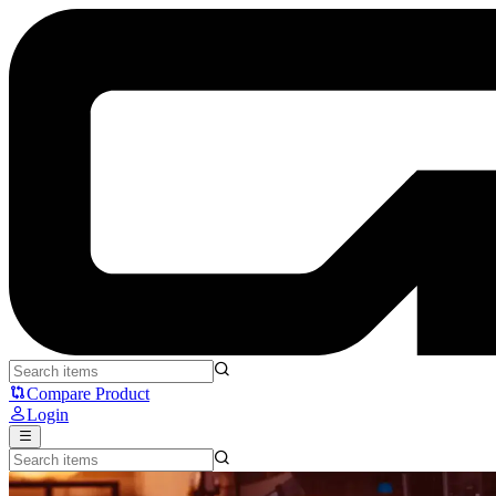
Thrustmaster T.Flight Hotas 5 Microsoft Flight Simulator Edition: 
Compare Product
Login