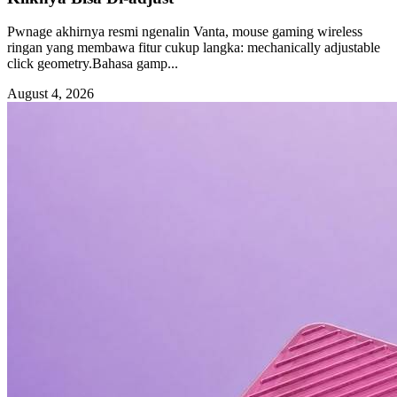
Pwnage akhirnya resmi ngenalin Vanta, mouse gaming wireless
ringan yang membawa fitur cukup langka: mechanically adjustable
click geometry.Bahasa gamp...
August 4, 2026