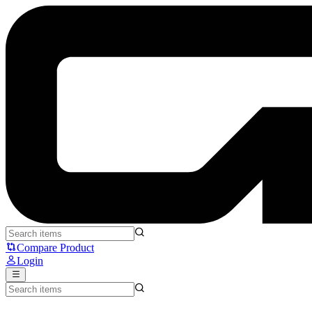
ATK F1 v2 Series - ATK
Compare Product
Login